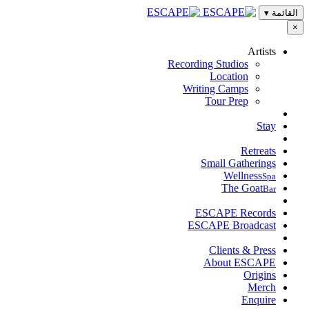
القائمة
▾
×
Artists
Recording Studios
Location
Writing Camps
Tour Prep
Stay
Retreats
Small Gatherings
Wellness
Spa
The Goat
Bar
ESCAPE Records
ESCAPE Broadcast
Clients & Press
About ESCAPE
Origins
Merch
Enquire