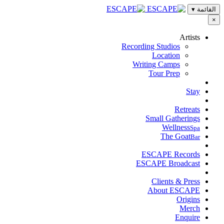
القائمة
▾
×
Artists
Recording Studios
Location
Writing Camps
Tour Prep
Stay
Retreats
Small Gatherings
Wellness
Spa
The Goat
Bar
ESCAPE Records
ESCAPE Broadcast
Clients & Press
About ESCAPE
Origins
Merch
Enquire