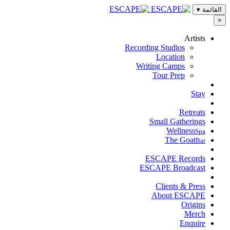
القائمة
▾
×
Artists
Recording Studios
Location
Writing Camps
Tour Prep
Stay
Retreats
Small Gatherings
Wellness
Spa
The Goat
Bar
ESCAPE Records
ESCAPE Broadcast
Clients & Press
About ESCAPE
Origins
Merch
Enquire