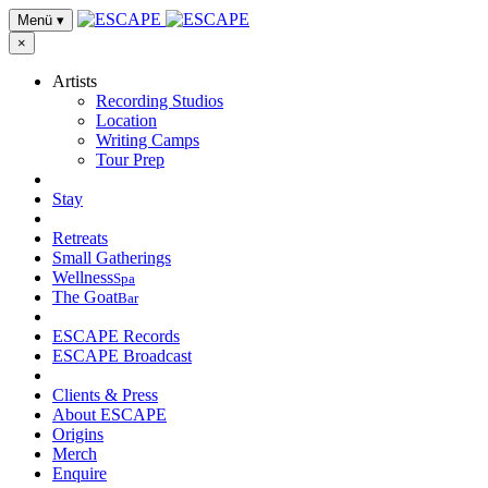
Menü
▾
×
Artists
Recording Studios
Location
Writing Camps
Tour Prep
Stay
Retreats
Small Gatherings
Wellness
Spa
The Goat
Bar
ESCAPE Records
ESCAPE Broadcast
Clients & Press
About ESCAPE
Origins
Merch
Enquire