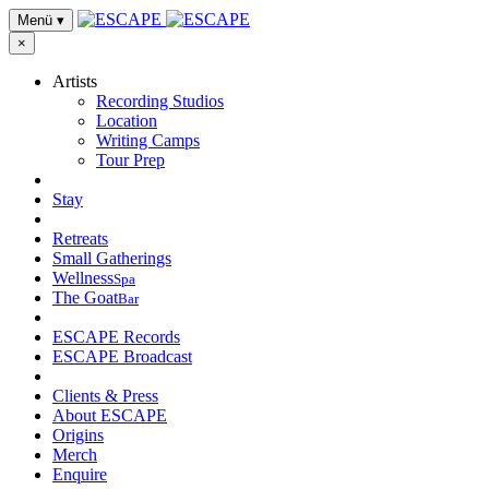
Menü
▾
×
Artists
Recording Studios
Location
Writing Camps
Tour Prep
Stay
Retreats
Small Gatherings
Wellness
Spa
The Goat
Bar
ESCAPE Records
ESCAPE Broadcast
Clients & Press
About ESCAPE
Origins
Merch
Enquire