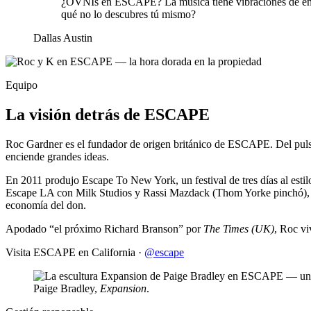
¿OVNIs en ESCAPE? La música tiene vibraciones de ener
qué no lo descubres tú mismo?
Dallas Austin
Equipo
La visión detrás de ESCAPE
Roc Gardner es el fundador de origen británico de ESCAPE. Del pulso d
enciende grandes ideas.
En 2011 produjo Escape To New York, un festival de tres días al esti
Escape LA con Milk Studios y Rassi Mazdack (Thom Yorke pinchó), y E
economía del don.
Apodado “el próximo Richard Branson” por
The Times (UK)
, Roc vi
Visita ESCAPE en California ·
@escape
Paige Bradley,
Expansion
.