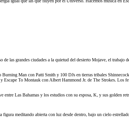
gía igual que las que fluyen por el Universo. Hacemos música en Esc
e las grandes ciudades a la quietud del desierto Mojave, el trabajo de
lo Burning Man con Patti Smith y 100 DJs en tierras tribales Shinneco
scape To Montauk con Albert Hammond Jr. de The Strokes. Los festivale
ve entre Las Bahamas y los estudios con su esposa, K, y sus golden retr