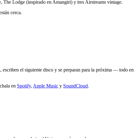
, The Lodge (inspirado en Amangiri) y tres Airstreams vintage.
están cerca.
a, escriben el siguiente disco y se preparan para la próxima — todo en
úchala en
Spotify
,
Apple Music
y
SoundCloud
.