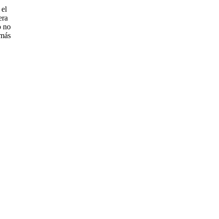
 el
era
o no
 más