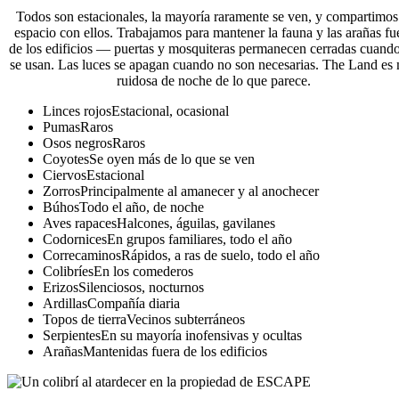
Todos son estacionales, la mayoría raramente se ven, y compartimos
espacio con ellos. Trabajamos para mantener la fauna y las arañas fu
de los edificios — puertas y mosquiteras permanecen cerradas cuand
se usan. Las luces se apagan cuando no son necesarias. The Land es
ruidosa de noche de lo que parece.
Linces rojos
Estacional, ocasional
Pumas
Raros
Osos negros
Raros
Coyotes
Se oyen más de lo que se ven
Ciervos
Estacional
Zorros
Principalmente al amanecer y al anochecer
Búhos
Todo el año, de noche
Aves rapaces
Halcones, águilas, gavilanes
Codornices
En grupos familiares, todo el año
Correcaminos
Rápidos, a ras de suelo, todo el año
Colibríes
En los comederos
Erizos
Silenciosos, nocturnos
Ardillas
Compañía diaria
Topos de tierra
Vecinos subterráneos
Serpientes
En su mayoría inofensivas y ocultas
Arañas
Mantenidas fuera de los edificios