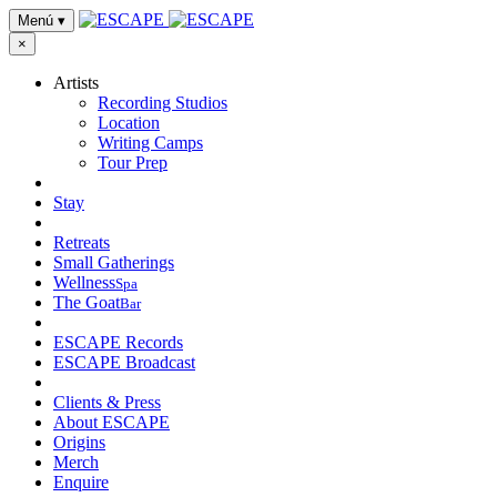
Menú
▾
×
Artists
Recording Studios
Location
Writing Camps
Tour Prep
Stay
Retreats
Small Gatherings
Wellness
Spa
The Goat
Bar
ESCAPE Records
ESCAPE Broadcast
Clients & Press
About ESCAPE
Origins
Merch
Enquire