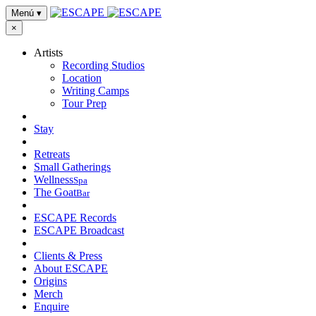
Menú
▾
×
Artists
Recording Studios
Location
Writing Camps
Tour Prep
Stay
Retreats
Small Gatherings
Wellness
Spa
The Goat
Bar
ESCAPE Records
ESCAPE Broadcast
Clients & Press
About ESCAPE
Origins
Merch
Enquire