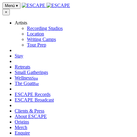
Menú
▾
×
Artists
Recording Studios
Location
Writing Camps
Tour Prep
Stay
Retreats
Small Gatherings
Wellness
Spa
The Goat
Bar
ESCAPE Records
ESCAPE Broadcast
Clients & Press
About ESCAPE
Origins
Merch
Enquire