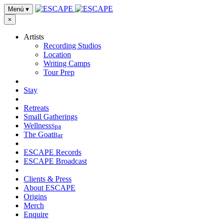
Menú
▾
×
Artists
Recording Studios
Location
Writing Camps
Tour Prep
Stay
Retreats
Small Gatherings
Wellness
Spa
The Goat
Bar
ESCAPE Records
ESCAPE Broadcast
Clients & Press
About ESCAPE
Origins
Merch
Enquire