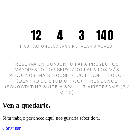
12
4
3
140
HABITACIONES
CASAS
AIRSTREAMS
ACRES
RESERVA EN CONJUNTO PARA PROYECTOS
MAYORES, O POR SEPARADO PARA LOS MÁS
PEQUEÑOS. MAIN HOUSE · COTTAGE · LODGE
(DENTRO DE STUDIO TWO) · RESIDENCE
(SONGWRITING SUITE + SPA) · 3 AIRSTREAMS (P /
M / G)
Ven a quedarte.
Si tu trabajo pertenece aquí, nos gustaría saber de ti.
Consultar