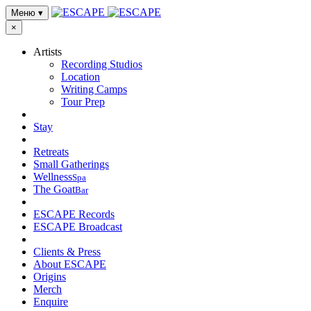
Меню
▾
×
Artists
Recording Studios
Location
Writing Camps
Tour Prep
Stay
Retreats
Small Gatherings
Wellness
Spa
The Goat
Bar
ESCAPE Records
ESCAPE Broadcast
Clients & Press
About ESCAPE
Origins
Merch
Enquire