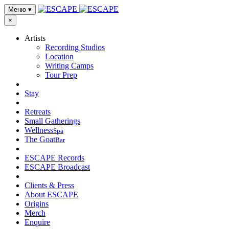
Меню
▾
×
Artists
Recording Studios
Location
Writing Camps
Tour Prep
Stay
Retreats
Small Gatherings
Wellness
Spa
The Goat
Bar
ESCAPE Records
ESCAPE Broadcast
Clients & Press
About ESCAPE
Origins
Merch
Enquire