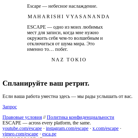
Escape — небесное наслаждение.
MAHARISHI VYASANANDA
ESCAPE — одно из моих любимых
мест для записи, когда мне нужно
окружить себя чем-то волшебным и
отключиться от шума мира. Это
именно то… побег.
NAZ TOKIO
Спланируйте ваш ретрит.
Если ваша работа уместна здесь — мы рады услышать от вас.
Запрос
Правовые условия
//
Политика конфиденциальности
ESCAPE — across every platform, the same.
youtube.com/escape
·
instagram.com/escape
·
x.com/escape
·
vimeo.com/escape
·
esca.pe