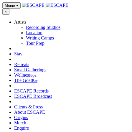
Меню
▾
×
Artists
Recording Studios
Location
Writing Camps
Tour Prep
Stay
Retreats
Small Gatherings
Wellness
Spa
The Goat
Bar
ESCAPE Records
ESCAPE Broadcast
Clients & Press
About ESCAPE
Origins
Merch
Enquire