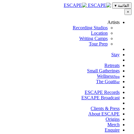
القائمة
▾
×
Artists
Recording Studios
Location
Writing Camps
Tour Prep
Stay
Retreats
Small Gatherings
Wellness
Spa
The Goat
Bar
ESCAPE Records
ESCAPE Broadcast
Clients & Press
About ESCAPE
Origins
Merch
Enquire