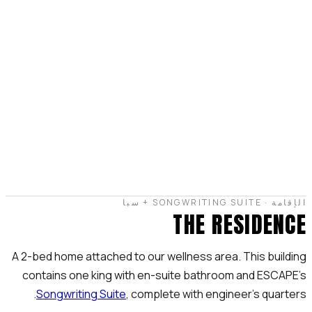
الإقامة · SONGWRITING SUITE + سبا
THE RESIDENCE
A 2-bed home attached to our wellness area. This building
contains one king with en-suite bathroom and ESCAPE's
Songwriting Suite
, complete with engineer's quarters.