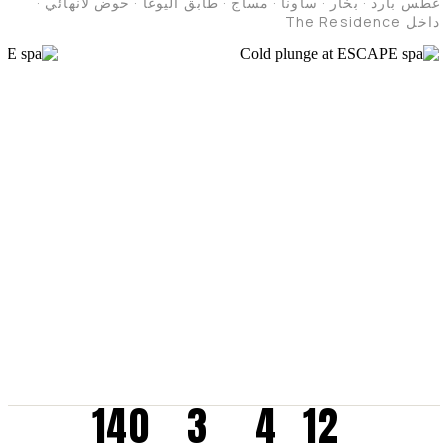
غطس بارد · بخار · ساونا · مساج · طابق اليوغا · حوض لانهائي ·
داخل The Residence
140
3
4
12