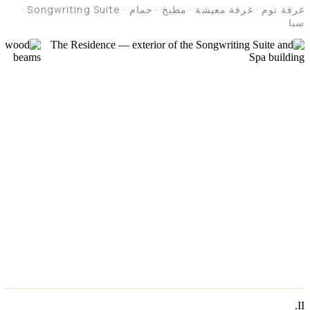
غرفة نوم · غرفة معيشة · مطبخ · حمام · Songwriting Suite ·
سبا
II.