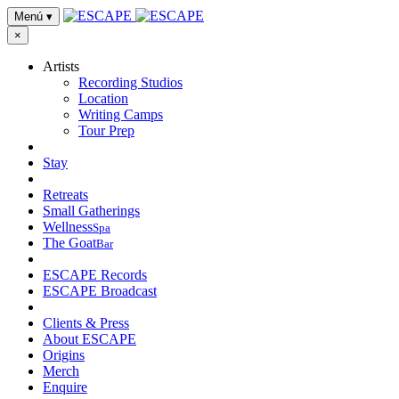
Menú
▾
×
Artists
Recording Studios
Location
Writing Camps
Tour Prep
Stay
Retreats
Small Gatherings
Wellness
Spa
The Goat
Bar
ESCAPE Records
ESCAPE Broadcast
Clients & Press
About ESCAPE
Origins
Merch
Enquire