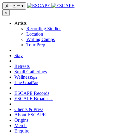
メニュー
▾
×
Artists
Recording Studios
Location
Writing Camps
Tour Prep
Stay
Retreats
Small Gatherings
Wellness
Spa
The Goat
Bar
ESCAPE Records
ESCAPE Broadcast
Clients & Press
About ESCAPE
Origins
Merch
Enquire