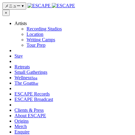
メニュー
▾
×
Artists
Recording Studios
Location
Writing Camps
Tour Prep
Stay
Retreats
Small Gatherings
Wellness
Spa
The Goat
Bar
ESCAPE Records
ESCAPE Broadcast
Clients & Press
About ESCAPE
Origins
Merch
Enquire