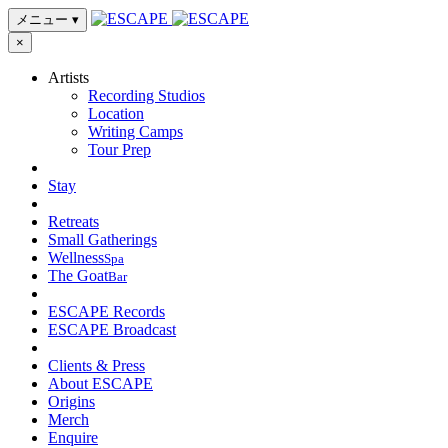
メニュー
▾
×
Artists
Recording Studios
Location
Writing Camps
Tour Prep
Stay
Retreats
Small Gatherings
Wellness
Spa
The Goat
Bar
ESCAPE Records
ESCAPE Broadcast
Clients & Press
About ESCAPE
Origins
Merch
Enquire