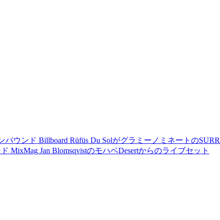
ブコンパウンド
Billboard
Rüfüs Du Solがグラミーノミネートの
ンド
MixMag
Jan BlomsqvistのモハベDesertからのライブセット
。