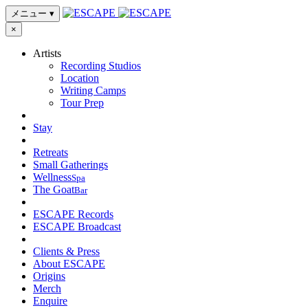
メニュー
▾
×
Artists
Recording Studios
Location
Writing Camps
Tour Prep
Stay
Retreats
Small Gatherings
Wellness
Spa
The Goat
Bar
ESCAPE Records
ESCAPE Broadcast
Clients & Press
About ESCAPE
Origins
Merch
Enquire