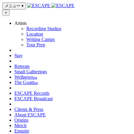
メニュー
▾
×
Artists
Recording Studios
Location
Writing Camps
Tour Prep
Stay
Retreats
Small Gatherings
Wellness
Spa
The Goat
Bar
ESCAPE Records
ESCAPE Broadcast
Clients & Press
About ESCAPE
Origins
Merch
Enquire