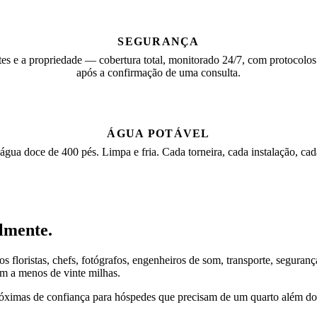
SEGURANÇA
es e a propriedade — cobertura total, monitorado 24/7, com protocolos 
após a confirmação de uma consulta.
ÁGUA POTÁVEL
ua doce de 400 pés. Limpa e fria. Cada torneira, cada instalação, cada
lmente.
loristas, chefs, fotógrafos, engenheiros de som, transporte, segurança
em a menos de vinte milhas.
ximas de confiança para hóspedes que precisam de um quarto além dos