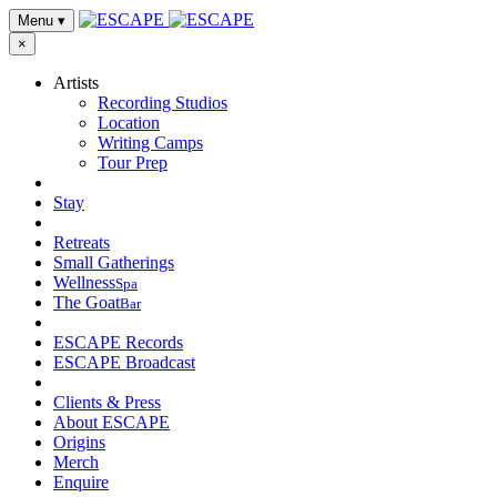
Menu
▾
×
Artists
Recording Studios
Location
Writing Camps
Tour Prep
Stay
Retreats
Small Gatherings
Wellness
Spa
The Goat
Bar
ESCAPE Records
ESCAPE Broadcast
Clients & Press
About ESCAPE
Origins
Merch
Enquire