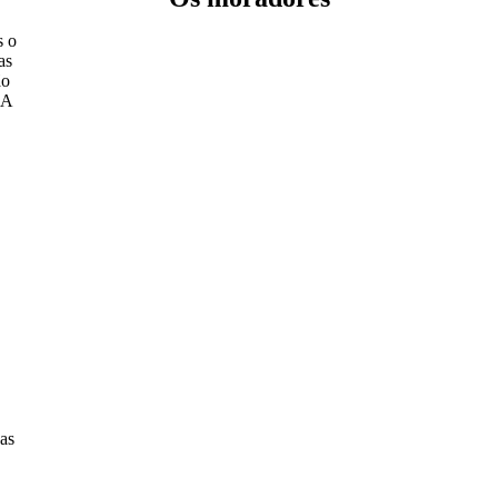
s o
as
ão
 A
das