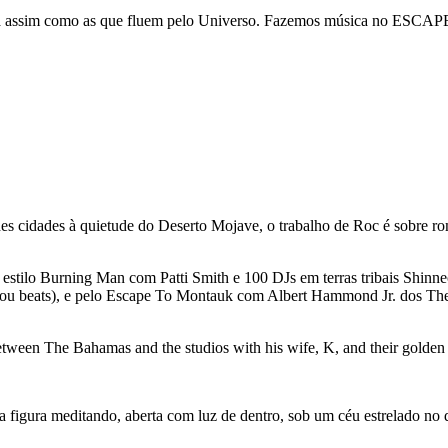
assim como as que fluem pelo Universo. Fazemos música no ESCAPE e
 cidades à quietude do Deserto Mojave, o trabalho de Roc é sobre rom
 estilo Burning Man com Patti Smith e 100 DJs em terras tribais Shin
beats), e pelo Escape To Montauk com Albert Hammond Jr. dos The Str
etween The Bahamas and the studios with his wife, K, and their golden 