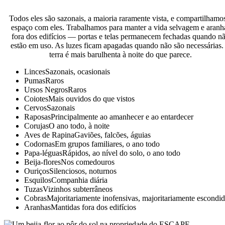
Todos eles são sazonais, a maioria raramente vista, e compartilhamo
espaço com eles. Trabalhamos para manter a vida selvagem e aranh
fora dos edifícios — portas e telas permanecem fechadas quando n
estão em uso. As luzes ficam apagadas quando não são necessárias.
terra é mais barulhenta à noite do que parece.
Linces
Sazonais, ocasionais
Pumas
Raros
Ursos Negros
Raros
Coiotes
Mais ouvidos do que vistos
Cervos
Sazonais
Raposas
Principalmente ao amanhecer e ao entardecer
Corujas
O ano todo, à noite
Aves de Rapina
Gaviões, falcões, águias
Codornas
Em grupos familiares, o ano todo
Papa-léguas
Rápidos, ao nível do solo, o ano todo
Beija-flores
Nos comedouros
Ouriços
Silenciosos, noturnos
Esquilos
Companhia diária
Tuzas
Vizinhos subterrâneos
Cobras
Majoritariamente inofensivas, majoritariamente escondi
Aranhas
Mantidas fora dos edifícios