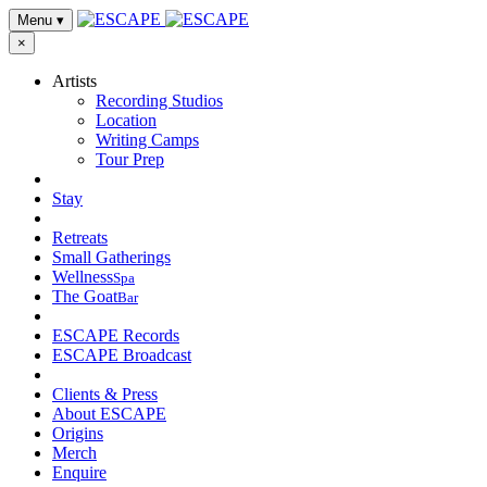
Menu
▾
×
Artists
Recording Studios
Location
Writing Camps
Tour Prep
Stay
Retreats
Small Gatherings
Wellness
Spa
The Goat
Bar
ESCAPE Records
ESCAPE Broadcast
Clients & Press
About ESCAPE
Origins
Merch
Enquire