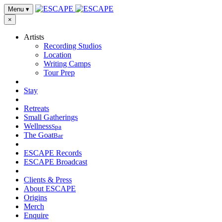
Menu
▾
×
Artists
Recording Studios
Location
Writing Camps
Tour Prep
Stay
Retreats
Small Gatherings
Wellness
Spa
The Goat
Bar
ESCAPE Records
ESCAPE Broadcast
Clients & Press
About ESCAPE
Origins
Merch
Enquire