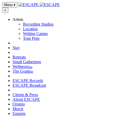
Menu
▾
×
Artists
Recording Studios
Location
Writing Camps
Tour Prep
Stay
Retreats
Small Gatherings
Wellness
Spa
The Goat
Bar
ESCAPE Records
ESCAPE Broadcast
Clients & Press
About ESCAPE
Origins
Merch
Enquire