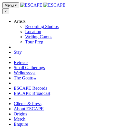
Menu
▾
×
Artists
Recording Studios
Location
Writing Camps
Tour Prep
Stay
Retreats
Small Gatherings
Wellness
Spa
The Goat
Bar
ESCAPE Records
ESCAPE Broadcast
Clients & Press
About ESCAPE
Origins
Merch
Enquire