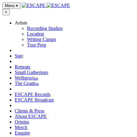
Menu
▾
×
Artists
Recording Studios
Location
Writing Camps
Tour Prep
Stay
Retreats
Small Gatherings
Wellness
Spa
The Goat
Bar
ESCAPE Records
ESCAPE Broadcast
Clients & Press
About ESCAPE
Origins
Merch
Enquire