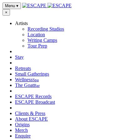
Menu
▾
×
Artists
Recording Studios
Location
Writing Camps
Tour Prep
Stay
Retreats
Small Gatherings
Wellness
Spa
The Goat
Bar
ESCAPE Records
ESCAPE Broadcast
Clients & Press
About ESCAPE
Origins
Merch
Enquire