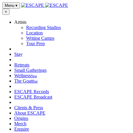
Menu
▾
×
Artists
Recording Studios
Location
Writing Camps
Tour Prep
Stay
Retreats
Small Gatherings
Wellness
Spa
The Goat
Bar
ESCAPE Records
ESCAPE Broadcast
Clients & Press
About ESCAPE
Origins
Merch
Enquire