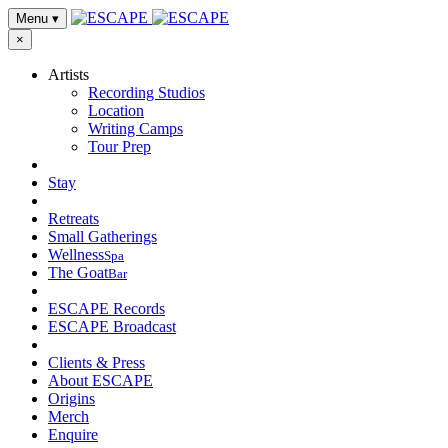
Menu
▾
×
Artists
Recording Studios
Location
Writing Camps
Tour Prep
Stay
Retreats
Small Gatherings
Wellness
Spa
The Goat
Bar
ESCAPE Records
ESCAPE Broadcast
Clients & Press
About ESCAPE
Origins
Merch
Enquire