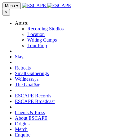
Menu
▾
×
Artists
Recording Studios
Location
Writing Camps
Tour Prep
Stay
Retreats
Small Gatherings
Wellness
Spa
The Goat
Bar
ESCAPE Records
ESCAPE Broadcast
Clients & Press
About ESCAPE
Origins
Merch
Enquire