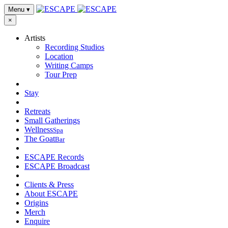
Menu
▾
×
Artists
Recording Studios
Location
Writing Camps
Tour Prep
Stay
Retreats
Small Gatherings
Wellness
Spa
The Goat
Bar
ESCAPE Records
ESCAPE Broadcast
Clients & Press
About ESCAPE
Origins
Merch
Enquire