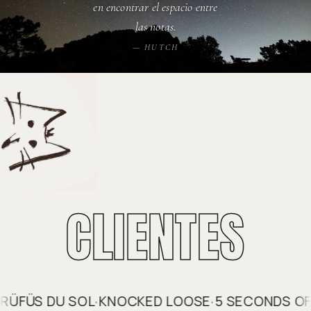
en encontrar el espacio entre
las notas.
— HUTCH
CLIENTES
SECONDS OF SUMMER
BILLY GIBBONS
DIPLO
MOD