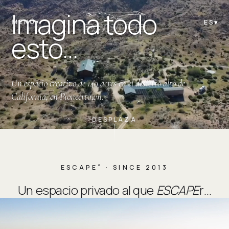
Imagina todo
MENÚ
▾
ES
▾
esto…
Un espacio creativo de 140 acres en el desierto alto de
California, en Pioneertown.
DESPLAZA
ESCAPE
· SINCE 2013
®
Un espacio privado al que
ESCAPE
r…