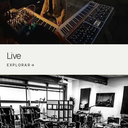
Live
EXPLORAR
→